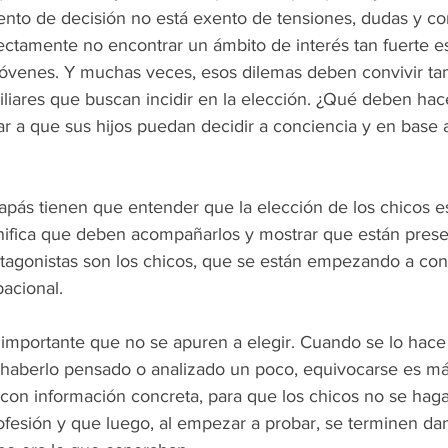
to de decisión no está exento de tensiones, dudas y conf
rectamente no encontrar un ámbito de interés tan fuerte e
 jóvenes. Y muchas veces, esos dilemas deben convivir t
iliares que buscan incidir en la elección. ¿Qué deben hac
a que sus hijos puedan decidir a conciencia y en base a
apás tienen que entender que la elección de los chicos es
ignifica que deben acompañarlos y mostrar que están prese
otagonistas son los chicos, que se están empezando a con
acional.
importante que no se apuren a elegir. Cuando se lo hace
n haberlo pensado o analizado un poco, equivocarse es más
 con información concreta, para que los chicos no se haga
ofesión y que luego, al empezar a probar, se terminen da