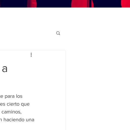
 a
e para los 
es cierto que 
s caminos, 
án haciendo una 