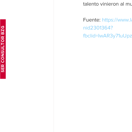
talento vinieron al m
Fuente: 
https://www.
nid2301364?
SER CONSULTOR BZG
fbclid=IwAR3y71uU