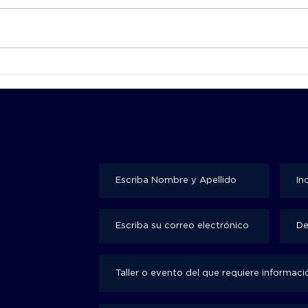
Cuando el alto rendimiento es,
¿Por
en realidad, adaptación
tale
crónica