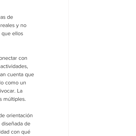
vas de 
reales y no 
 que ellos 
onectar con 
actividades, 
dan cuenta que 
rlo como un 
vocar. La 
 múltiples.
de orientación 
 diseñada de 
idad con qué 