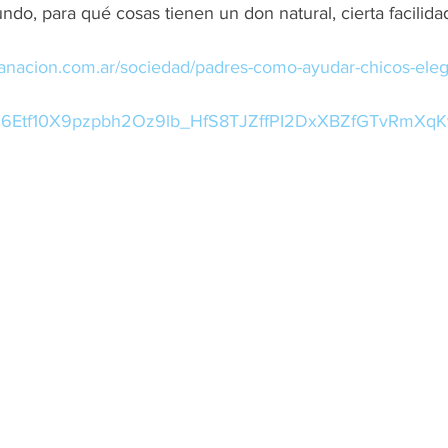
undo, para qué cosas tienen un don natural, cierta facilidad
lanacion.com.ar/sociedad/padres-como-ayudar-chicos-elegi
pz6Etf10X9pzpbh2Oz9lb_HfS8TJZffPI2DxXBZfGTvRmXqK