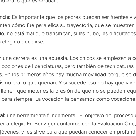
 no era lo que esperaban.
ncia:
 Es importante que los padres puedan ser fuentes vi
nten cómo fue para ellos su trayectoria, que se muestren 
o, no está mal que transmitan, si las hubo, las dificultades
elegir o decidirse.
ir una carrera es una apuesta. Los chicos se empiezan a c
opciones de licenciaturas, pero también de tecnicaturas, 
s. En los primeros años hay mucha movilidad porque se 
ás no era lo que querían. Y si sucede eso no hay que vivi
o tienen que meterles la presión de que no se pueden equi
 para siempre. La vocación la pensamos como vocaciones
al:
 una herramienta fundamental. El objetivo del proceso 
er a elegir. En Benziger contamos con la Evaluación One,
 jóvenes, y les sirve para que puedan conocer en profund