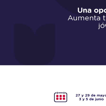
Una opo
Aumenta tu
jó
27 y 29 de may
3 y 5 de junio