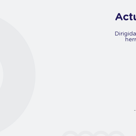
Act
Dirigid
her