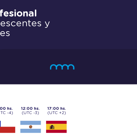
fesional
lescentes y
nes
:00 hs.
12:00 hs.
17:00 hs.
TC -4)
(UTC -3)
(UTC +2)