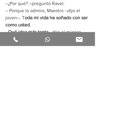
–¿Por qué? –preguntó Ravel.
– Porque lo admiro, Maestro –dijo el 
joven–. T
oda mi vida he soñado con ser 
como usted.
–
Qué idea más tonta
 –dijo el músico 
francés–. ¡
Por qué quieres conformarte 
con ser un Ravel mediocre, si puedes 
llegar a ser un excelente George 
Gershwin!
Ahora cierra los ojos y plantéate:
 ¿Para 
qué quieres ser un mediocre “como 
deberías ser” si puedes ser un 
excelente tú mismo?
Fuente: 
https://www.cuerpomente.com/salud-
natural/mejor-version-mi-es-
posible_11096