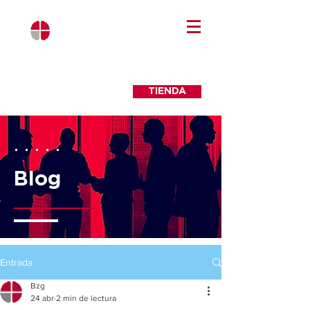
TIENDA
. . . . .
Blog
Entrada
Bzg
24 abr
2 min de lectura